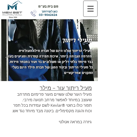
מם בית בע"מ
כאן לשירותך
03-9042424
מעילי ריתוך
מעילי הריתוך שלנו הינם של חברת מילר העולמית
מהרמה הגבוהה ביותר, איכות תפירה קפדנית ומגיעים בעור,
בבד מיוחד בלתי דליק או משלובים בד ועור במבחר מידות.
כל מעילי הריתוך וביגוד המגן של חברת מילר הינם בעלי
התקנים אמריקאיים
מעיל ריתוך עור – מילר
מעילי העור שלנו עשויים מעור פרימיום מתרחב
שעוצב במיוחד לאפשר מרחב תנועה מירבי.
תפור כולו בחוטי ®Kevlar לשם עמידות בכל תפר
וכוח והגנה מקסימליים. ביטנה מבד מיוחד נגד אש.
גיזרה במראה אטלטי